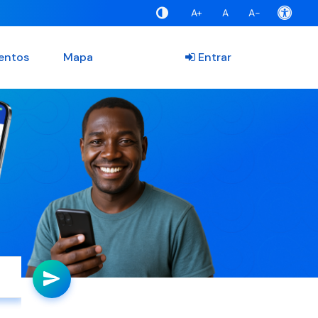
A+
A
A-
entos
Mapa
Entrar