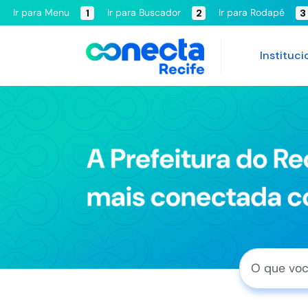
Ir para Menu
Ir para Buscador
Ir para Rodapé
1
2
3
Instituci