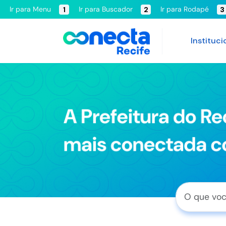
Ir para Menu
Ir para Buscador
Ir para Rodapé
1
2
3
Instituci