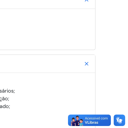
ários;
ção;
rado;