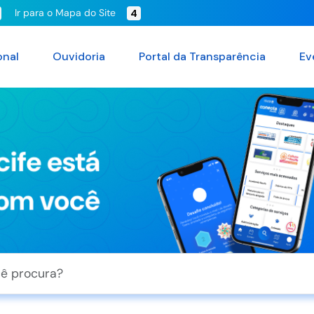
Ir para o Mapa do Site
4
onal
Ouvidoria
Portal da Transparência
Ev