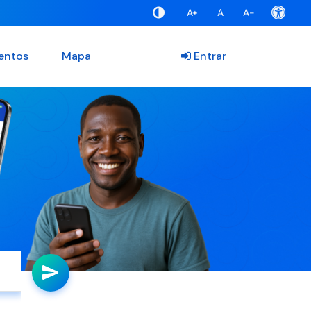
A+
A
A-
entos
Mapa
Entrar