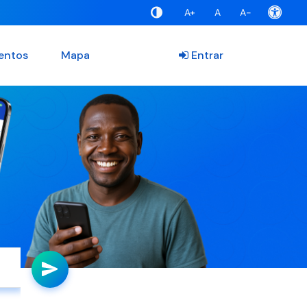
A+
A
A-
entos
Mapa
Entrar