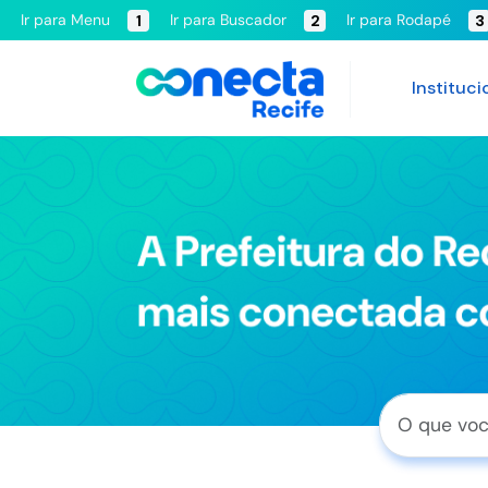
Ir para Menu
Ir para Buscador
Ir para Rodapé
1
2
3
Instituci