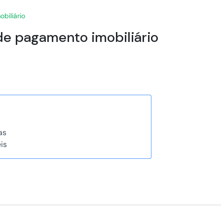
biliário
 de pagamento imobiliário
as
is