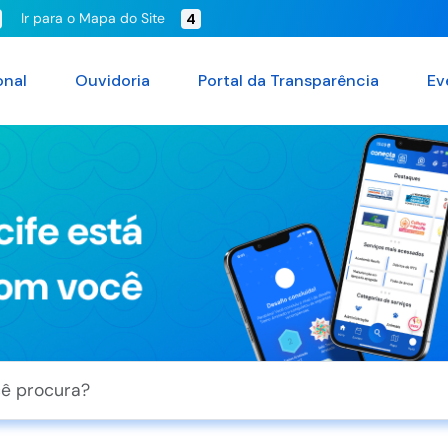
Ir para o Mapa do Site
4
onal
Ouvidoria
Portal da Transparência
Ev