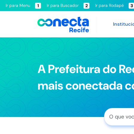
Ir para Menu
Ir para Buscador
Ir para Rodapé
1
2
3
Instituci