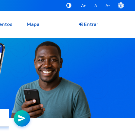
A+
A
A-
entos
Mapa
Entrar