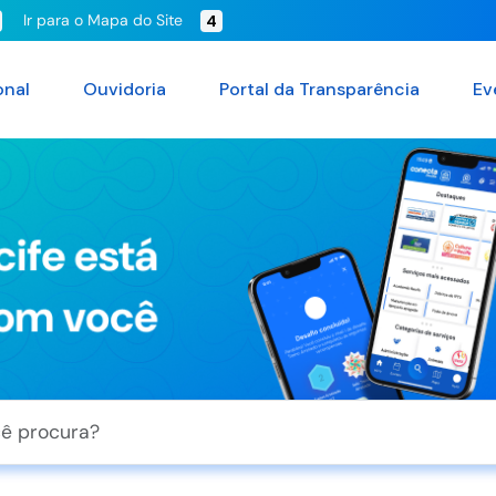
Ir para o Mapa do Site
4
onal
Ouvidoria
Portal da Transparência
Ev