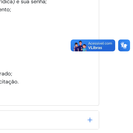
ídica) e sua senha;
ento;
trado;
citação.