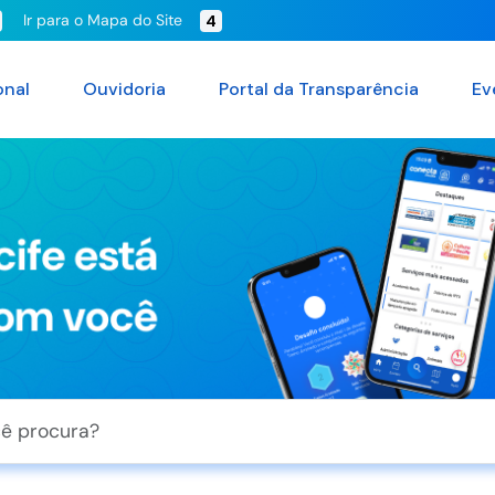
Ir para o Mapa do Site
4
onal
Ouvidoria
Portal da Transparência
Ev