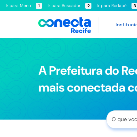
Ir para Menu
Ir para Buscador
Ir para Rodapé
1
2
3
Instituci