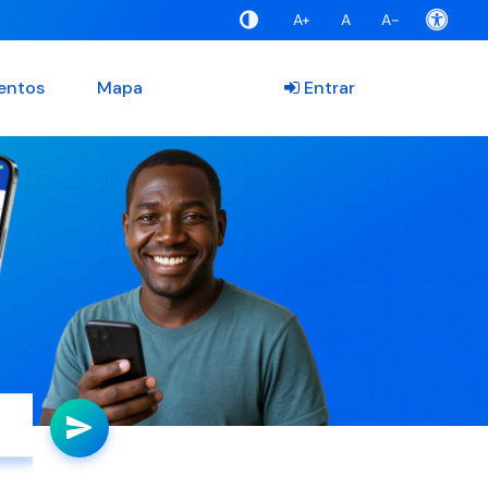
A+
A
A-
entos
Mapa
Entrar