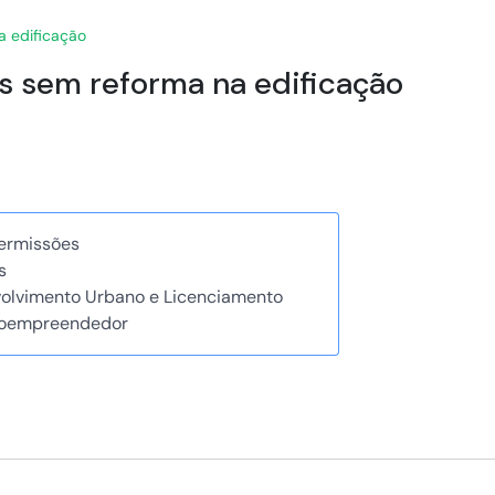
na edificação
ços sem reforma na edificação
Permissões
s
volvimento Urbano e Licenciamento
roempreendedor