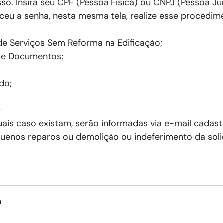
so. Insira seu CPF (Pessoa Física) ou CNPJ (Pessoa Jur
ceu a senha, nesta mesma tela, realize esse procedim
de Serviços Sem Reforma na Edificação;
o e Documentos;
do;
;
ais caso existam, serão informadas via e-mail cadas
uenos reparos ou demolição ou indeferimento da soli
o