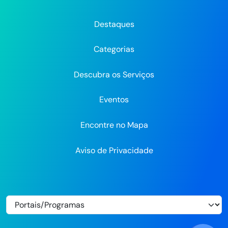
Prefeitura
Prefeitura
Prefeitura
do
do
do
do
do
do
Recife
Recife
Re
Destaques
Recife
Recife
Recife
no
no
Categorias
Flickr
Descubra os Serviços
Eventos
Encontre no Mapa
Aviso de Privacidade