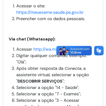
Acessar o site:
https://meuexame.saude.pe.gov.br
Preencher com os dados pessoais;
Via chat (Whatasapp):
Acessar
http://wa.me/558191171407
Digitar qualquer comando, exemplo:
"Olá";
Após obter resposta da
Conecta,
a
assistente virtual
,
selecionar a opção
"
DESCOBRIR SERVIÇOS
";
Selecionar a opção "14 - Saúde";
Selecionar a opção "7 - Exames";
Selecionar a opção "3 - Acessar