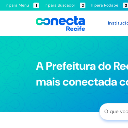
Ir para Menu
Ir para Buscador
Ir para Rodapé
1
2
3
Instituci