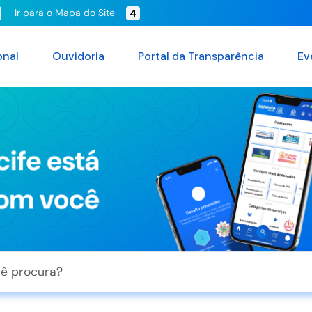
Ir para o Mapa do Site
4
onal
Ouvidoria
Portal da Transparência
Ev