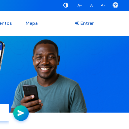
A+
A
A-
entos
Mapa
Entrar