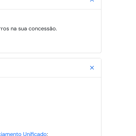
rros na sua concessão.
ciamento Unificado
;