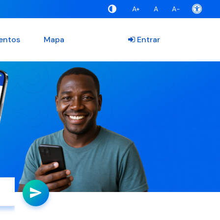
A+
A
A-
entos
Mapa
Entrar