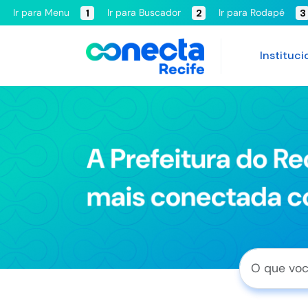
Ir para Menu
Ir para Buscador
Ir para Rodapé
1
2
3
Instituci