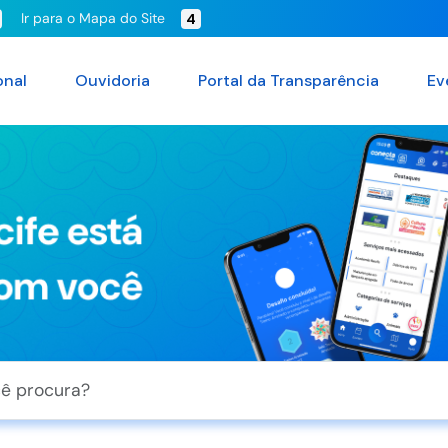
Ir para o Mapa do Site
4
onal
Ouvidoria
Portal da Transparência
Ev