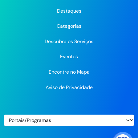
Prefeitura
Prefeitura
Prefeitura
do
do
do
do
do
do
Recife
Recife
Re
Destaques
Recife
Recife
Recife
no
no
Categorias
Flickr
Descubra os Serviços
Eventos
Encontre no Mapa
Aviso de Privacidade