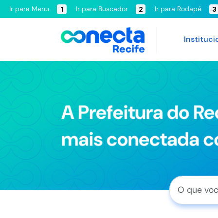
Ir para Menu
Ir para Buscador
Ir para Rodapé
1
2
3
Instituci