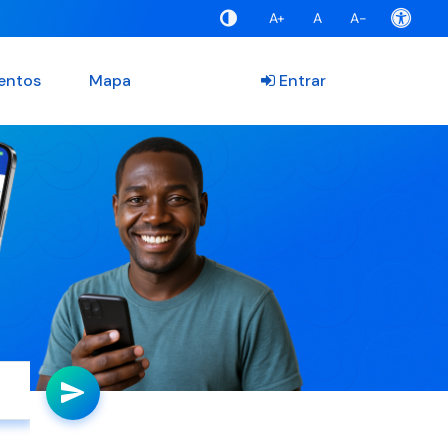
A+
A
A-
entos
Mapa
Entrar