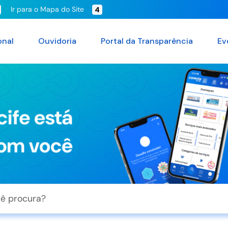
Ir para o Mapa do Site
4
onal
Ouvidoria
Portal da Transparência
Ev