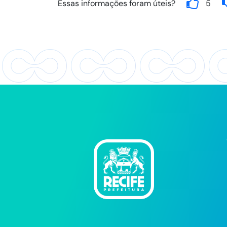
Essas informações foram úteis?
5