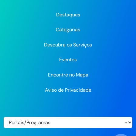
Prefeitura
Prefeitura
Prefeitura
do
do
do
do
do
do
Recife
Recife
Re
Destaques
Recife
Recife
Recife
no
no
Categorias
Flickr
Descubra os Serviços
Eventos
Encontre no Mapa
Aviso de Privacidade