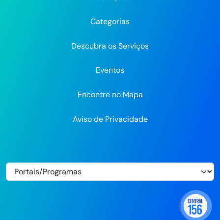
Recife
Recife
Recife
no
no
Categorias
Flickr
Descubra os Serviços
Eventos
Encontre no Mapa
Aviso de Privacidade