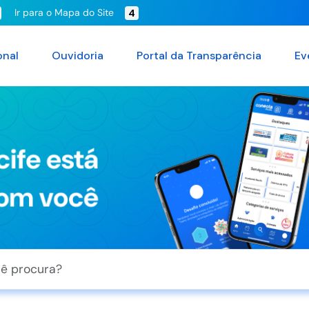
Ir para o Mapa do Site
4
onal
Ouvidoria
Portal da Transparência
Ev