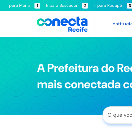
Ir para Menu
Ir para Buscador
Ir para Rodapé
1
2
3
Instituci