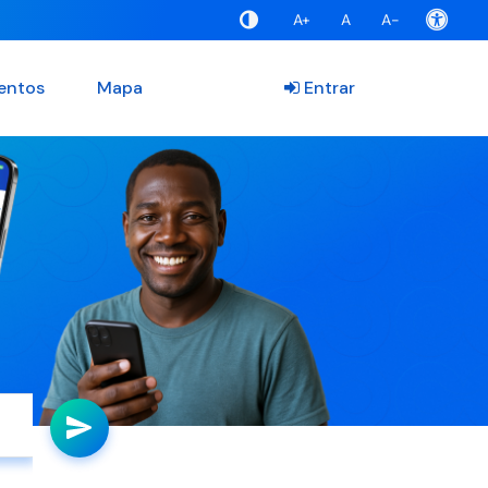
A+
A
A-
entos
Mapa
Entrar