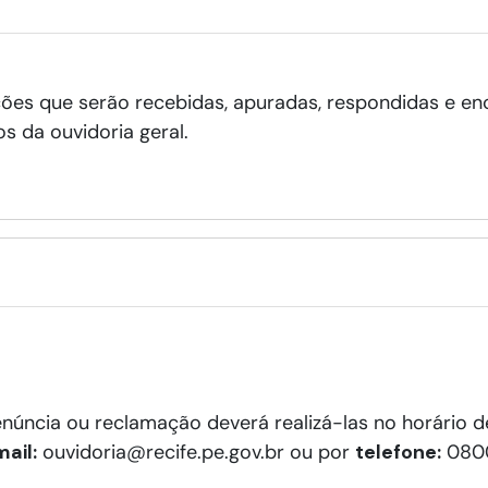
ções que serão recebidas, apuradas, respondidas e e
 da ouvidoria geral.
enúncia ou reclamação deverá realizá-las no horário d
ail:
ouvidoria@recife.pe.gov.br ou por
telefone:
0800