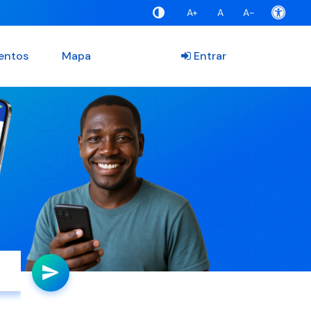
A+
A
A-
entos
Mapa
Entrar