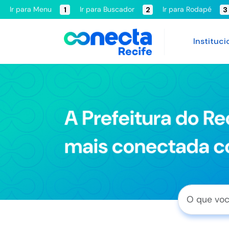
Ir para Menu
Ir para Buscador
Ir para Rodapé
1
2
3
Instituci