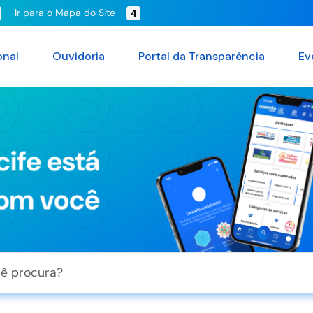
Ir para o Mapa do Site
4
onal
Ouvidoria
Portal da Transparência
Ev