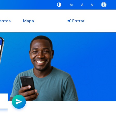
A+
A
A-
entos
Mapa
Entrar