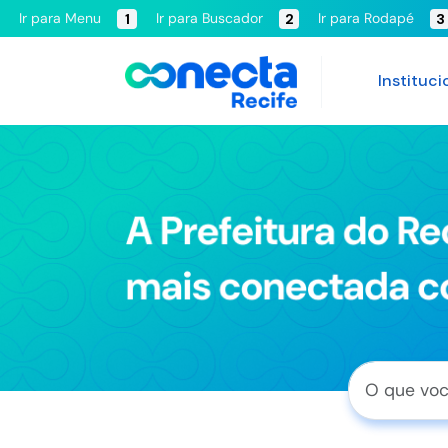
Ir para Menu
Ir para Buscador
Ir para Rodapé
1
2
3
Instituci