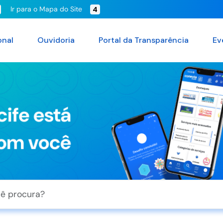
Ir para o Mapa do Site
4
onal
Ouvidoria
Portal da Transparência
Ev