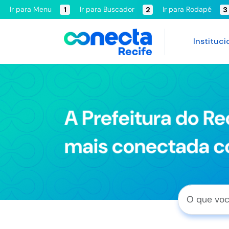
Ir para Menu
Ir para Buscador
Ir para Rodapé
1
2
3
Instituci