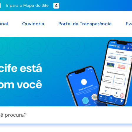
Ir para o Mapa do Site
4
onal
Ouvidoria
Portal da Transparência
Ev