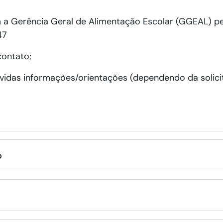
 a Gerência Geral de Alimentação Escolar (GGEAL) pel
47
contato;
idas informações/orientações (dependendo da solicit
o