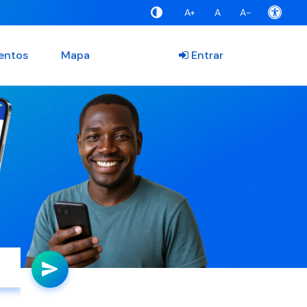
A+
A
A-
entos
Mapa
Entrar