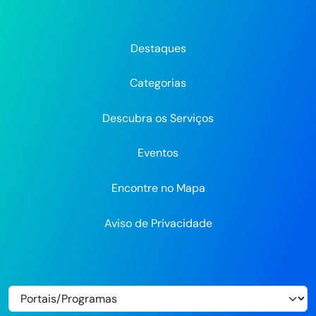
da
da
da
Prefeitura
Prefeitura
Pre
Prefeitura
Prefeitura
Prefeitura
do
do
do
do
do
do
Recife
Recife
Re
Destaques
Recife
Recife
Recife
no
no
Categorias
Flickr
Descubra os Serviços
Eventos
Encontre no Mapa
Aviso de Privacidade