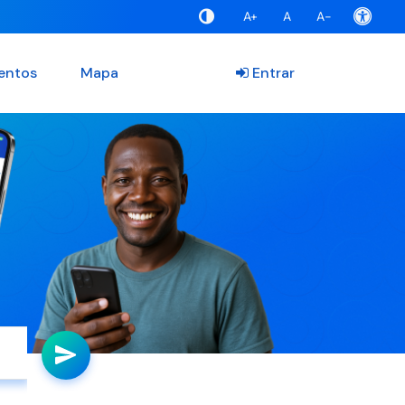
A+
A
A-
entos
Mapa
Entrar