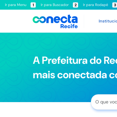
Ir para Menu
Ir para Buscador
Ir para Rodapé
1
2
3
Instituci