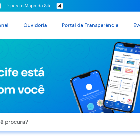
Ir para o Mapa do Site
4
onal
Ouvidoria
Portal da Transparência
Ev