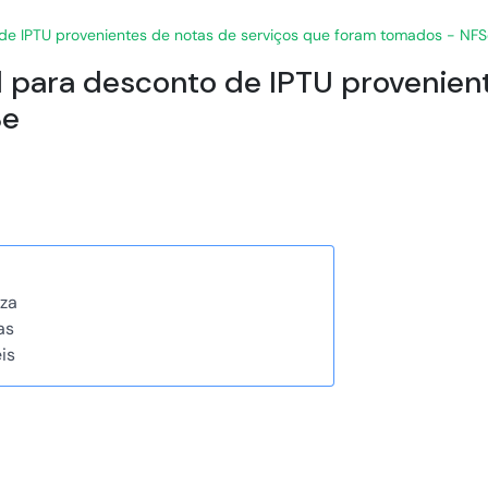
 de IPTU provenientes de notas de serviços que foram tomados - NF
l para desconto de IPTU provenien
Se
za
as
is