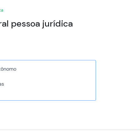
ca
ral pessoa jurídica
utônomo
as