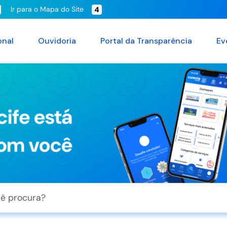
Ir para o Mapa do Site
4
onal
Ouvidoria
Portal da Transparência
Ev