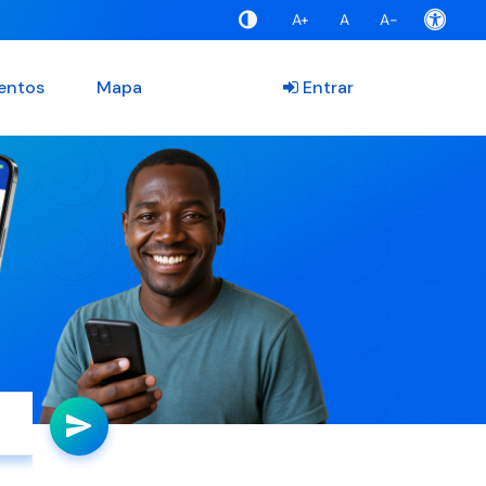
A+
A
A-
entos
Mapa
Entrar