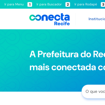
Ir para Menu
Ir para Buscador
Ir para Rodapé
1
2
3
Instituci