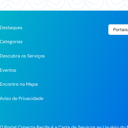
Destaques
Categorias
Descubra os Serviços
Eventos
Encontre no Mapa
Aviso de Privacidade
pp
O Portal Conecta Recife é a Carta de Serviços ao Usuário do 