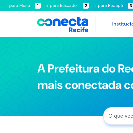
Ir para Menu
Ir para Buscador
Ir para Rodapé
1
2
3
Instituci