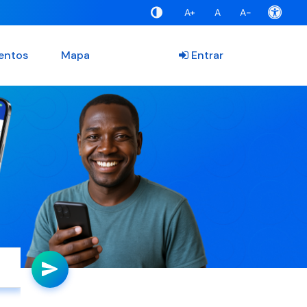
A+
A
A-
entos
Mapa
Entrar