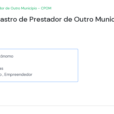
ador de Outro Município - CPOM
adastro de Prestador de Outro Mun
utônomo
as
mo , Empreendedor