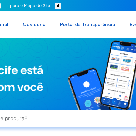
Ir para o Mapa do Site
4
onal
Ouvidoria
Portal da Transparência
Ev