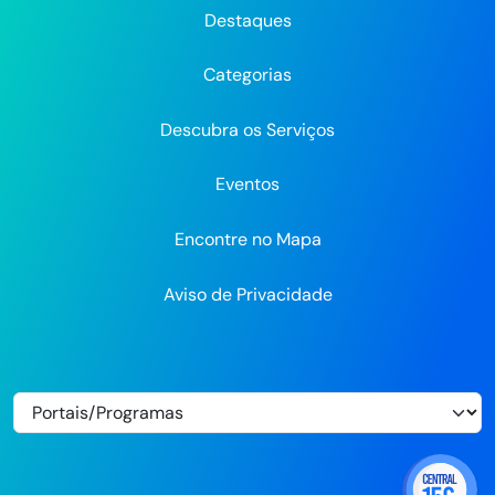
do
do
do
Recife
Recife
Re
Destaques
Recife
Recife
Recife
no
no
Categorias
Flickr
Descubra os Serviços
Eventos
Encontre no Mapa
Aviso de Privacidade