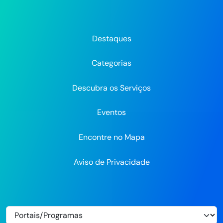
da
da
da
Prefeitura
Prefeitura
Pre
Prefeitura
Prefeitura
Prefeitura
do
do
do
do
do
do
Recife
Recife
Re
Destaques
Recife
Recife
Recife
no
no
Categorias
Flickr
Descubra os Serviços
Eventos
Encontre no Mapa
Aviso de Privacidade