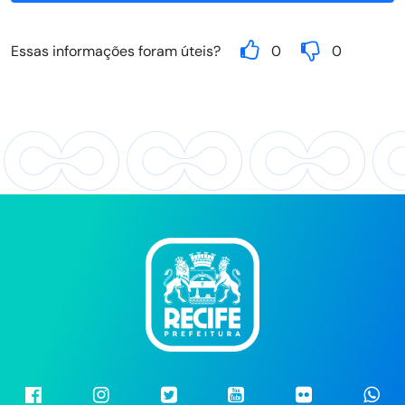
Essas informações foram úteis?
0
0
Facebook
Instragram
Twitter
Youtube
Flickr
Wh