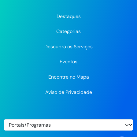
Prefeitura
Prefeitura
Prefeitura
do
do
do
do
do
do
Recife
Recife
Re
Destaques
Recife
Recife
Recife
no
no
Categorias
Flickr
Descubra os Serviços
Eventos
Encontre no Mapa
Aviso de Privacidade