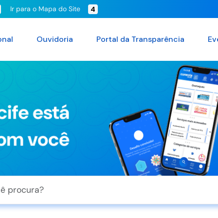
Ir para o Mapa do Site
4
onal
Ouvidoria
Portal da Transparência
Ev