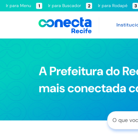
Ir para Menu
Ir para Buscador
Ir para Rodapé
1
2
3
Instituci