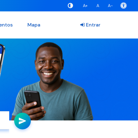
A+
A
A-
entos
Mapa
Entrar