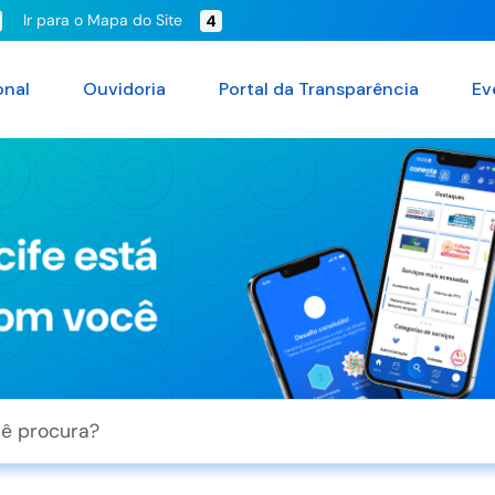
Ir para o Mapa do Site
4
onal
Ouvidoria
Portal da Transparência
Ev