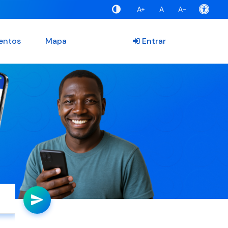
A+
A
A-
entos
Mapa
Entrar