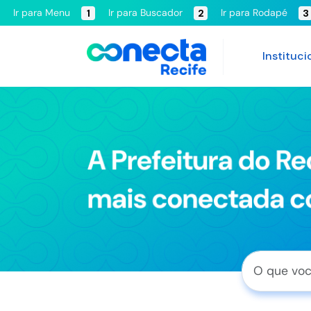
Ir para Menu
Ir para Buscador
Ir para Rodapé
1
2
3
Instituci