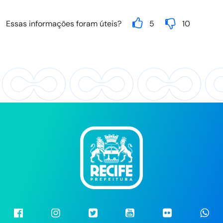
Essas informações foram úteis?
5
10
Facebook
Instragram
Twitter
Youtube
Flickr
Wh