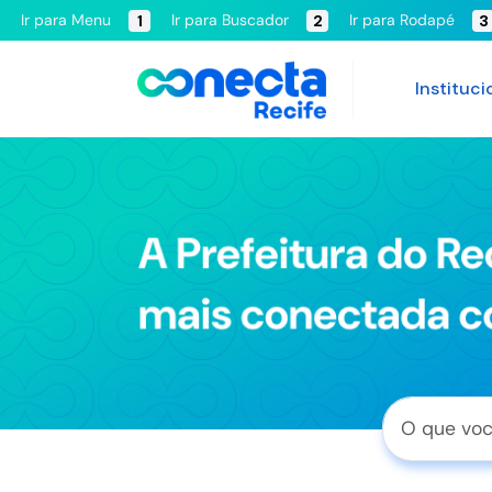
Ir para Menu
Ir para Buscador
Ir para Rodapé
1
2
3
Instituci