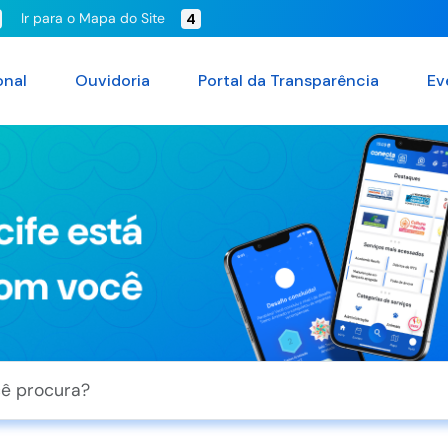
Ir para o Mapa do Site
4
onal
Ouvidoria
Portal da Transparência
Ev