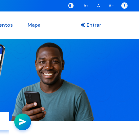
A+
A
A-
entos
Mapa
Entrar