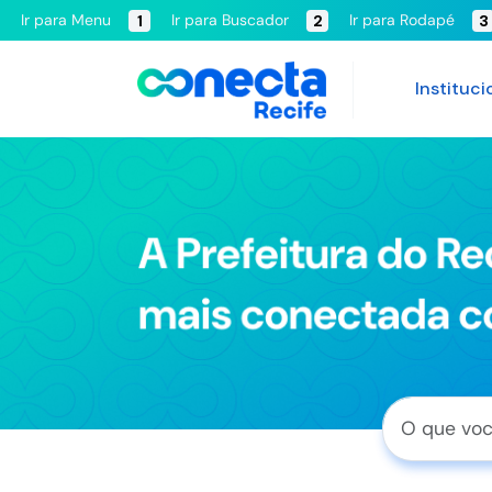
Ir para Menu
Ir para Buscador
Ir para Rodapé
1
2
3
Instituci