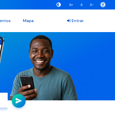
A+
A
A-
entos
Mapa
Entrar