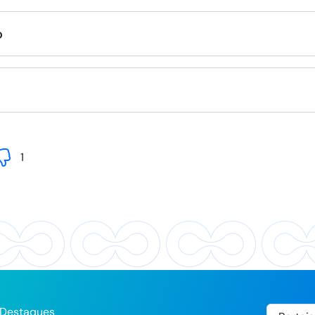
o
1
Destaques