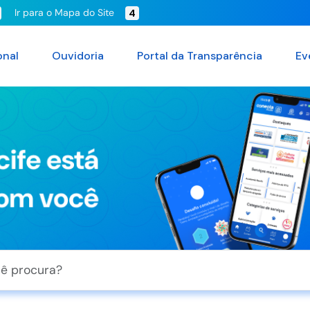
Ir para o Mapa do Site
4
onal
Ouvidoria
Portal da Transparência
Ev