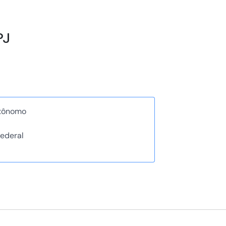
PJ
utônomo
ederal