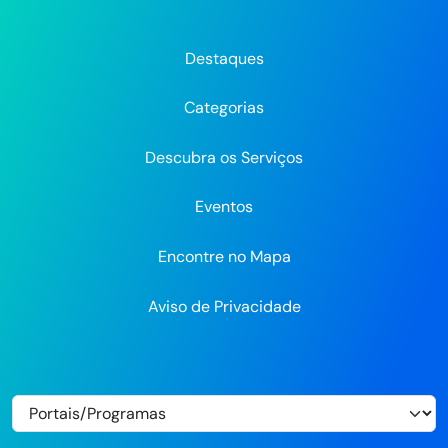
Prefeitura
Prefeitura
Prefeitura
do
do
do
do
do
do
Recife
Recife
Re
Destaques
Recife
Recife
Recife
no
no
Categorias
Flickr
Descubra os Serviços
Eventos
Encontre no Mapa
Aviso de Privacidade