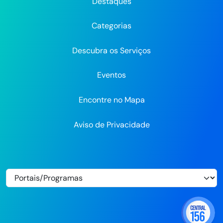
do
do
do
Recife
Recife
Re
Destaques
Recife
Recife
Recife
no
no
Categorias
Flickr
Descubra os Serviços
Eventos
Encontre no Mapa
Aviso de Privacidade