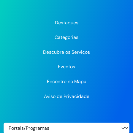
da
da
da
Prefeitura
Prefeitura
Pre
Prefeitura
Prefeitura
Prefeitura
do
do
do
do
do
do
Recife
Recife
Re
Destaques
Recife
Recife
Recife
no
no
Categorias
Flickr
Descubra os Serviços
Eventos
Encontre no Mapa
Aviso de Privacidade