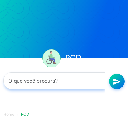
PCD
Home
PCD