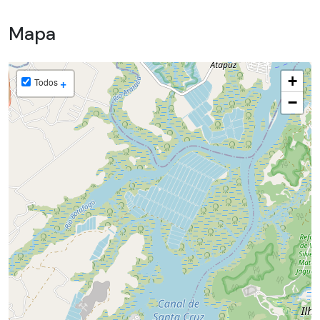
Mapa
+
+
Todos
−