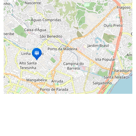
Ícone
Whatsa
da
Prefeitu
do
Recife