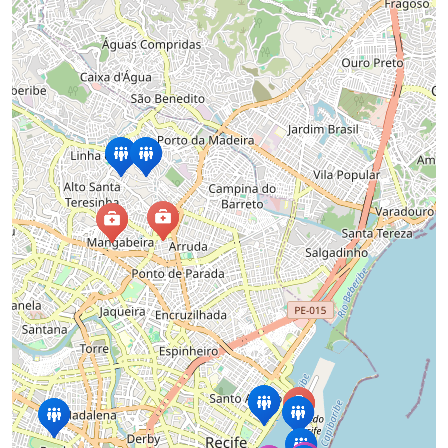
Ícone
Whatsa
da